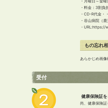
・月曜日～金曜日：9
・料金：3割負担
・CD-R代金・・
・谷山病院（鹿児
・URL:https://ww
もの忘れ
あらかじめ画像
受付
健康保険証を
尚、健康保険証