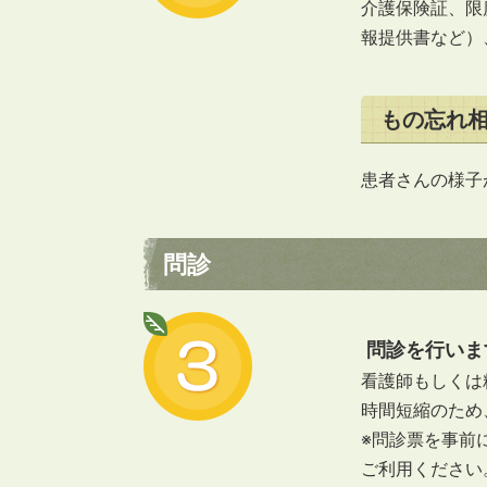
介護保険証、限
報提供書など）
もの忘れ
患者さんの様子
問診
問診を行いま
看護師もしくは
時間短縮のため
※問診票を事前
ご利用ください