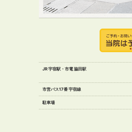
JR 宇宿駅・市電 脇田駅
市営バス17番 宇宿線
駐車場