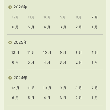
2026年
12月
11月
10月
9月
8月
7 月
6 月
5 月
4 月
3 月
2 月
1 月
2025年
12 月
11 月
10 月
9 月
8 月
7 月
6 月
5 月
4 月
3 月
2 月
1 月
2024年
12 月
11 月
10 月
9 月
8 月
7 月
6 月
5 月
4 月
3 月
2 月
1 月