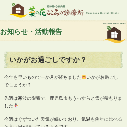
お知らせ・活動報告
いかがお過ごしですか？
今年も早いもので一か月が経ちました
いかがお過ごし
でしょうか？
先週は寒波の影響で、鹿児島市もうっすらと雪が積もりま
した
今週はぐずついた天気が続いており、気温も例年に比べる
と高い日が続いているようです。