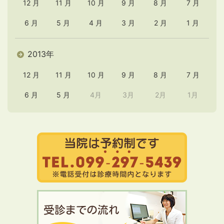
12 月
11 月
10 月
9 月
8 月
7 月
6 月
5 月
4 月
3 月
2 月
1 月
2013年
12 月
11 月
10 月
9 月
8 月
7 月
6 月
5 月
4月
3月
2月
1月