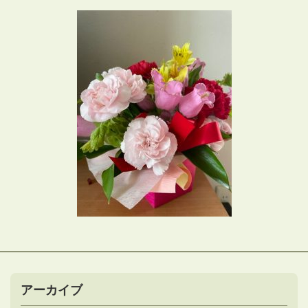
アーカイブ