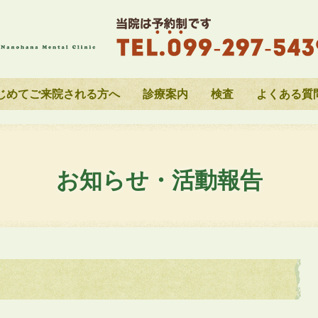
じめてご来院される方へ
診療案内
検査
よくある質
お知らせ・活動報告