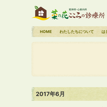
HOME
わたしたちについて
は
2017年6月