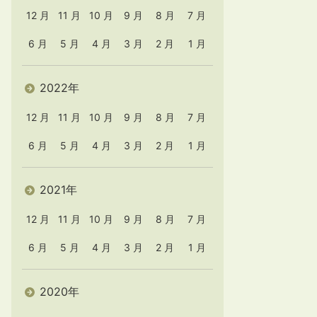
12 月
11 月
10 月
9 月
8 月
7 月
6 月
5 月
4 月
3 月
2 月
1 月
2022年
12 月
11 月
10 月
9 月
8 月
7 月
6 月
5 月
4 月
3 月
2 月
1 月
2021年
12 月
11 月
10 月
9 月
8 月
7 月
6 月
5 月
4 月
3 月
2 月
1 月
2020年