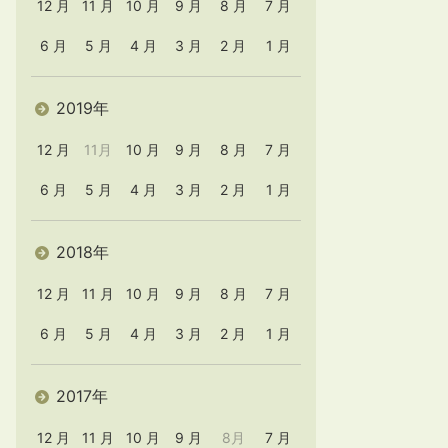
12 月
11 月
10 月
9 月
8 月
7 月
6 月
5 月
4 月
3 月
2 月
1 月
2019年
12 月
11月
10 月
9 月
8 月
7 月
6 月
5 月
4 月
3 月
2 月
1 月
2018年
12 月
11 月
10 月
9 月
8 月
7 月
6 月
5 月
4 月
3 月
2 月
1 月
2017年
12 月
11 月
10 月
9 月
8月
7 月