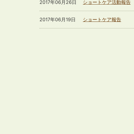
2017年06月26日
ショートケア活動報告
2017年06月19日
ショートケア報告