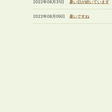
2022年08月31日
暑い日が続いています
2022年08月09日
暑いですね