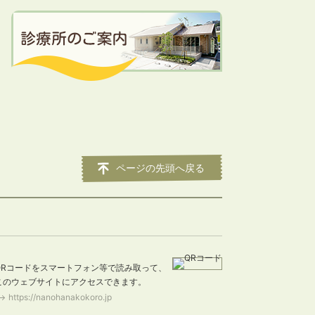
ページの先頭へ戻る
QRコードをスマートフォン等で読み取って、
このウェブサイトにアクセスできます。
https://nanohanakokoro.jp