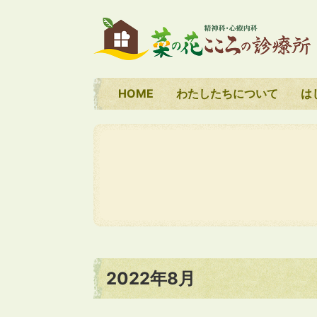
HOME
わたしたちについて
は
2022年8月