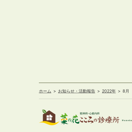
ホーム
お知らせ・活動報告
2022年
8月