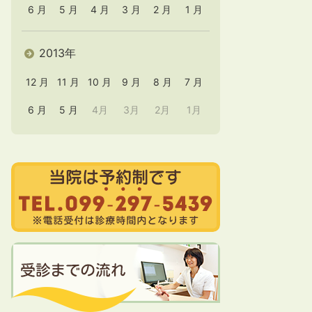
6 月
5 月
4 月
3 月
2 月
1 月
2013年
12 月
11 月
10 月
9 月
8 月
7 月
6 月
5 月
4月
3月
2月
1月