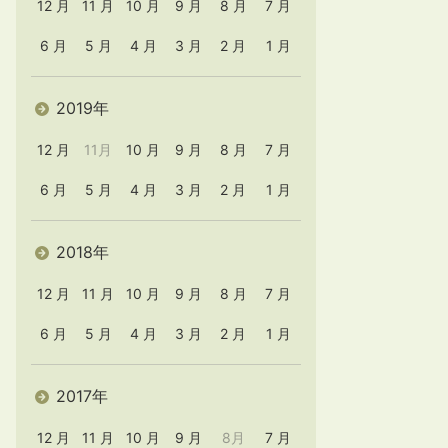
12 月
11 月
10 月
9 月
8 月
7 月
6 月
5 月
4 月
3 月
2 月
1 月
2019年
12 月
11月
10 月
9 月
8 月
7 月
6 月
5 月
4 月
3 月
2 月
1 月
2018年
12 月
11 月
10 月
9 月
8 月
7 月
6 月
5 月
4 月
3 月
2 月
1 月
2017年
12 月
11 月
10 月
9 月
8月
7 月