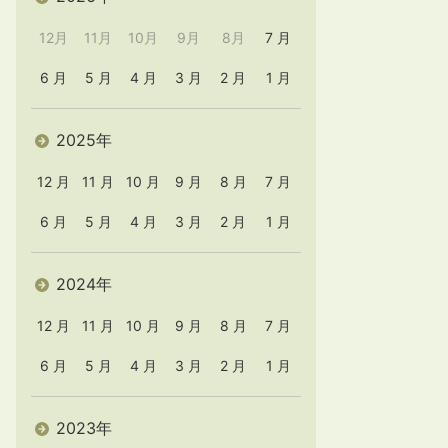
12月
11月
10月
9月
8月
7 月
6 月
5 月
4 月
3 月
2 月
1 月
2025年
12 月
11 月
10 月
9 月
8 月
7 月
6 月
5 月
4 月
3 月
2 月
1 月
2024年
12 月
11 月
10 月
9 月
8 月
7 月
6 月
5 月
4 月
3 月
2 月
1 月
2023年