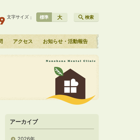
文字サイズ
大
標準
検索
問
アクセス
お知らせ・活動報告
アーカイブ
2026年