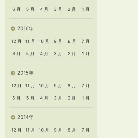
6 月
5 月
4 月
3 月
2 月
1 月
2016年
12 月
11 月
10 月
9 月
8 月
7 月
6 月
5 月
4 月
3 月
2 月
1 月
2015年
12 月
11 月
10 月
9 月
8 月
7 月
6 月
5 月
4 月
3 月
2 月
1 月
2014年
12 月
11 月
10 月
9 月
8 月
7 月