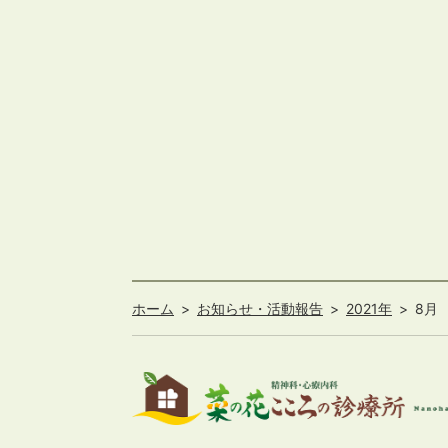
ホーム
お知らせ・活動報告
2021年
8月