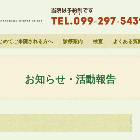
じめてご来院される方へ
診療案内
検査
よくある質
お知らせ・活動報告