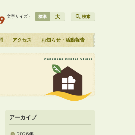
文字サイズ
大
標準
検索
問
アクセス
お知らせ・活動報告
アーカイブ
2026年