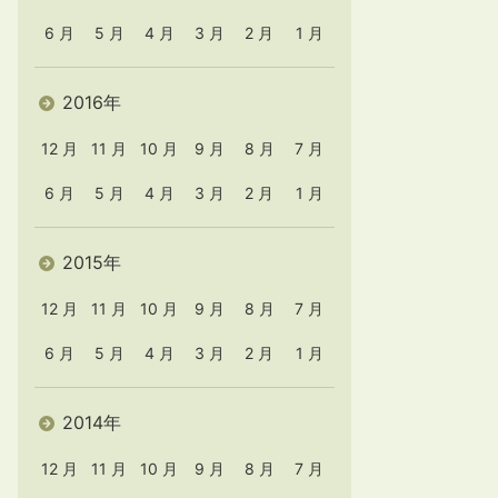
6 月
5 月
4 月
3 月
2 月
1 月
2016年
12 月
11 月
10 月
9 月
8 月
7 月
6 月
5 月
4 月
3 月
2 月
1 月
2015年
12 月
11 月
10 月
9 月
8 月
7 月
6 月
5 月
4 月
3 月
2 月
1 月
2014年
12 月
11 月
10 月
9 月
8 月
7 月