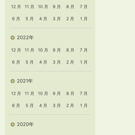
12 月
11 月
10 月
9 月
8 月
7 月
6 月
5 月
4 月
3 月
2 月
1 月
2022年
12 月
11 月
10 月
9 月
8 月
7 月
6 月
5 月
4 月
3 月
2 月
1 月
2021年
12 月
11 月
10 月
9 月
8 月
7 月
6 月
5 月
4 月
3 月
2 月
1 月
2020年