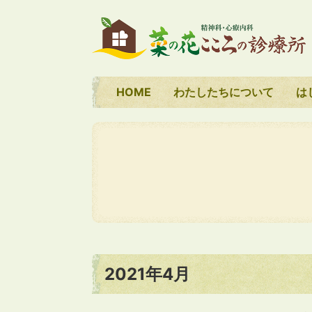
HOME
わたしたちについて
は
2021年4月