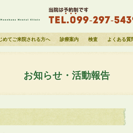
じめてご来院される方へ
診療案内
検査
よくある質
お知らせ・活動報告