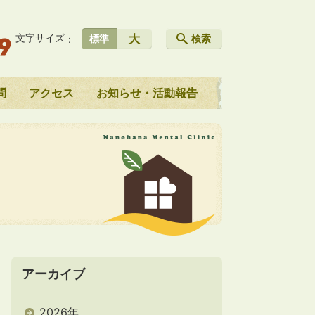
文字サイズ
大
標準
検索
問
アクセス
お知らせ・活動報告
アーカイブ
2026年