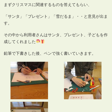
まずクリスマスに関連するものを答えてもらい、
「サンタ」「プレゼント」「雪だるま」・・と意見が出ま
す。
その中から利用者さんはサンタ、プレゼント、子どもを作
成してくれました
鉛筆で下書きした後、ペンで強く書いていきます。