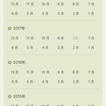
12 月
11 月
10 月
9 月
8 月
7 月
6 月
5 月
4 月
3 月
2 月
1 月
2017年
12 月
11 月
10 月
9 月
8月
7 月
6 月
5 月
4 月
3 月
2 月
1 月
2016年
12 月
11 月
10 月
9 月
8 月
7 月
6 月
5 月
4 月
3 月
2 月
1 月
2015年