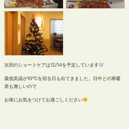
次回のショートケアは12/14を予定しています
最低気温が10℃を切る日も出てきました。日中との寒暖
差も激しいので
お体にお気をつけてお過ごしください