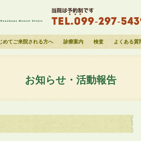
じめてご来院される方へ
診療案内
検査
よくある質
お知らせ・活動報告