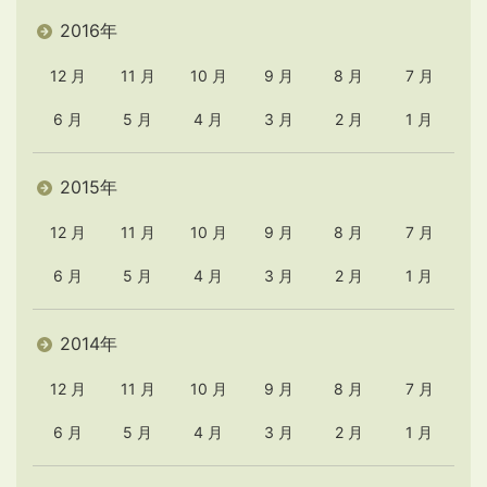
2016年
12 月
11 月
10 月
9 月
8 月
7 月
6 月
5 月
4 月
3 月
2 月
1 月
2015年
12 月
11 月
10 月
9 月
8 月
7 月
6 月
5 月
4 月
3 月
2 月
1 月
2014年
12 月
11 月
10 月
9 月
8 月
7 月
6 月
5 月
4 月
3 月
2 月
1 月