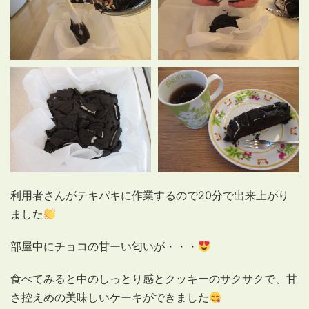
利用者さんがテキパキに作業するので20分で出来上がり
ました
部屋中にチョコの甘ーい匂いが・・・
食べてみると中のしっとり感とクッキーのサクサクで、甘
さ控えめの美味しいケーキができました