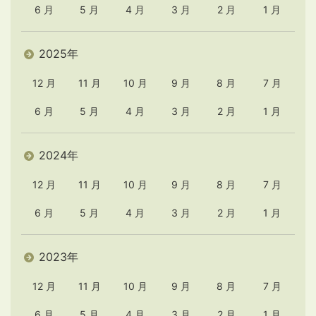
6 月
5 月
4 月
3 月
2 月
1 月
2025年
12 月
11 月
10 月
9 月
8 月
7 月
6 月
5 月
4 月
3 月
2 月
1 月
2024年
12 月
11 月
10 月
9 月
8 月
7 月
6 月
5 月
4 月
3 月
2 月
1 月
2023年
12 月
11 月
10 月
9 月
8 月
7 月
6 月
5 月
4 月
3 月
2 月
1 月