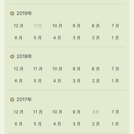
2019年
12 月
11月
10 月
9 月
8 月
7 月
6 月
5 月
4 月
3 月
2 月
1 月
2018年
12 月
11 月
10 月
9 月
8 月
7 月
6 月
5 月
4 月
3 月
2 月
1 月
2017年
12 月
11 月
10 月
9 月
8月
7 月
6 月
5 月
4 月
3 月
2 月
1 月