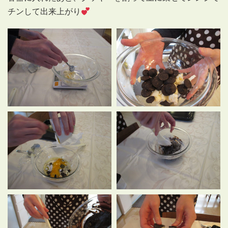
チンして出来上がり