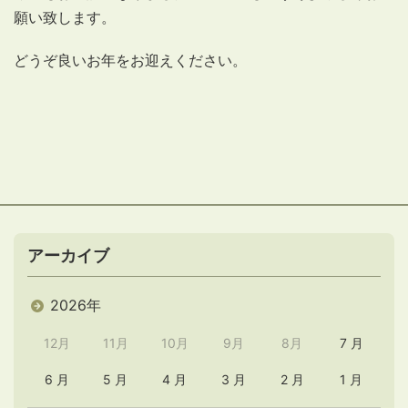
願い致します。
どうぞ良いお年をお迎えください。
アーカイブ
2026年
12月
11月
10月
9月
8月
7 月
6 月
5 月
4 月
3 月
2 月
1 月