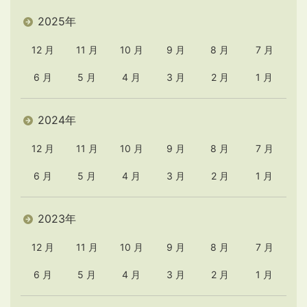
2025年
12 月
11 月
10 月
9 月
8 月
7 月
6 月
5 月
4 月
3 月
2 月
1 月
2024年
12 月
11 月
10 月
9 月
8 月
7 月
6 月
5 月
4 月
3 月
2 月
1 月
2023年
12 月
11 月
10 月
9 月
8 月
7 月
6 月
5 月
4 月
3 月
2 月
1 月