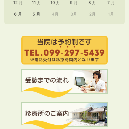
12 月
11 月
10 月
9 月
8 月
7 月
6 月
5 月
4月
3月
2月
1月