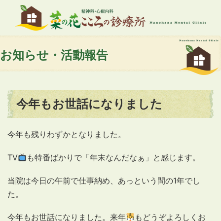
お知らせ・活動報告
今年もお世話になりました
今年も残りわずかとなりました。
TV
も特番ばかりで「年末なんだなぁ」と感じます。
当院は今日の午前で仕事納め、あっという間の1年でし
た。
今年もお世話になりました。来年
もどうぞよろしくお