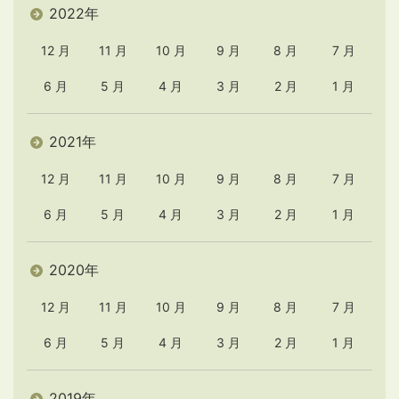
2022年
12 月
11 月
10 月
9 月
8 月
7 月
6 月
5 月
4 月
3 月
2 月
1 月
2021年
12 月
11 月
10 月
9 月
8 月
7 月
6 月
5 月
4 月
3 月
2 月
1 月
2020年
12 月
11 月
10 月
9 月
8 月
7 月
6 月
5 月
4 月
3 月
2 月
1 月
2019年