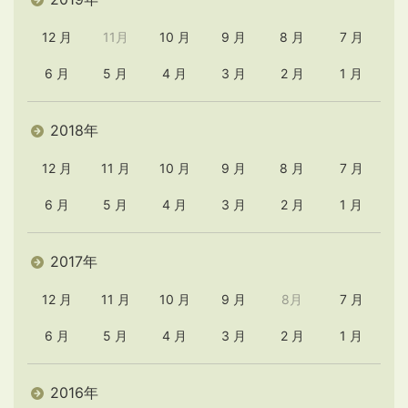
12 月
11月
10 月
9 月
8 月
7 月
6 月
5 月
4 月
3 月
2 月
1 月
2018年
12 月
11 月
10 月
9 月
8 月
7 月
6 月
5 月
4 月
3 月
2 月
1 月
2017年
12 月
11 月
10 月
9 月
8月
7 月
6 月
5 月
4 月
3 月
2 月
1 月
2016年