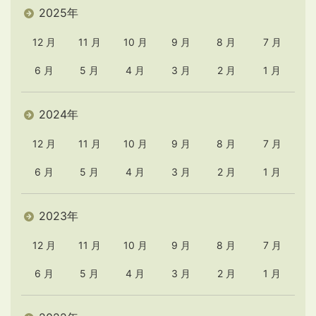
2025年
12 月
11 月
10 月
9 月
8 月
7 月
6 月
5 月
4 月
3 月
2 月
1 月
2024年
12 月
11 月
10 月
9 月
8 月
7 月
6 月
5 月
4 月
3 月
2 月
1 月
2023年
12 月
11 月
10 月
9 月
8 月
7 月
6 月
5 月
4 月
3 月
2 月
1 月