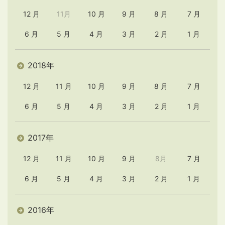
12 月
11月
10 月
9 月
8 月
7 月
6 月
5 月
4 月
3 月
2 月
1 月
2018年
12 月
11 月
10 月
9 月
8 月
7 月
6 月
5 月
4 月
3 月
2 月
1 月
2017年
12 月
11 月
10 月
9 月
8月
7 月
6 月
5 月
4 月
3 月
2 月
1 月
2016年