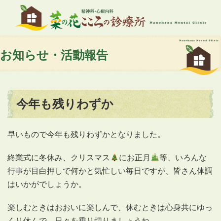
お知らせ・活動報告
今年も残りわずか
早いもので今年も残りわずかとなりました。
終業式に冬休み、クリスマス
にお正月
等、いろんな
行事が目白押しで何かと気忙しい毎日ですが、皆さん体調
はいかがでしょうか。
楽しむときはおおいに楽しんで、休むときは心身共にゆっ
くり休んで、日々を乗り切りましょうね。