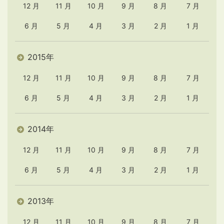
12 月
11 月
10 月
9 月
8 月
7 月
6 月
5 月
4 月
3 月
2 月
1 月
2015年
12 月
11 月
10 月
9 月
8 月
7 月
6 月
5 月
4 月
3 月
2 月
1 月
2014年
12 月
11 月
10 月
9 月
8 月
7 月
6 月
5 月
4 月
3 月
2 月
1 月
2013年
12 月
11 月
10 月
9 月
8 月
7 月