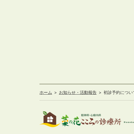
ホーム
お知らせ・活動報告
初診予約につい