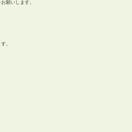
をお願いします。
ます。