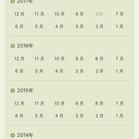
2017年
12 月
11 月
10 月
9 月
8月
7 月
6 月
5 月
4 月
3 月
2 月
1 月
2016年
12 月
11 月
10 月
9 月
8 月
7 月
6 月
5 月
4 月
3 月
2 月
1 月
2015年
12 月
11 月
10 月
9 月
8 月
7 月
6 月
5 月
4 月
3 月
2 月
1 月
2014年