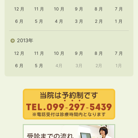
12 月
11 月
10 月
9 月
8 月
7 月
6 月
5 月
4 月
3 月
2 月
1 月
2013年
12 月
11 月
10 月
9 月
8 月
7 月
6 月
5 月
4月
3月
2月
1月