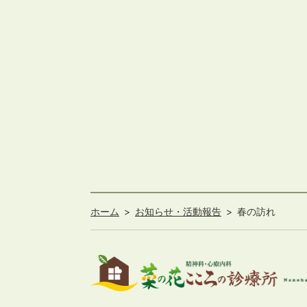
ホーム
お知らせ・活動報告
春の訪れ