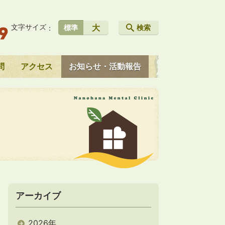
文字サイズ
大
標準
検索
問
アクセス
お知らせ・活動報告
アーカイブ
2026年