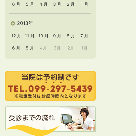
6 月
5 月
4 月
3 月
2 月
1 月
2013年
12 月
11 月
10 月
9 月
8 月
7 月
6 月
5 月
4月
3月
2月
1月