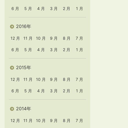
6 月
5 月
4 月
3 月
2 月
1 月
2016年
12 月
11 月
10 月
9 月
8 月
7 月
6 月
5 月
4 月
3 月
2 月
1 月
2015年
12 月
11 月
10 月
9 月
8 月
7 月
6 月
5 月
4 月
3 月
2 月
1 月
2014年
12 月
11 月
10 月
9 月
8 月
7 月