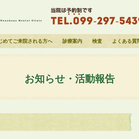
じめてご来院される方へ
診療案内
検査
よくある質
お知らせ・活動報告