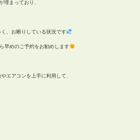
が埋まっており、
多く、お断りしている状況です
から早めのご予約をお勧めします
給やエアコンを上手に利用して、