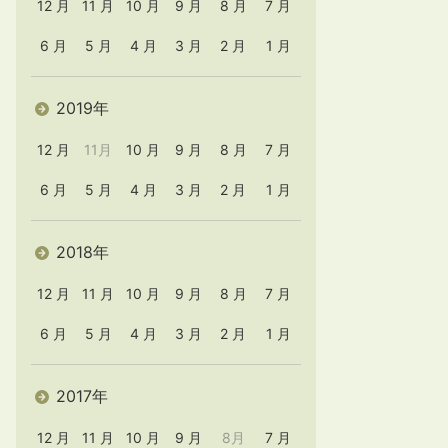
12 月
11 月
10 月
9 月
8 月
7 月
6 月
5 月
4 月
3 月
2 月
1 月
2019年
12 月
11月
10 月
9 月
8 月
7 月
6 月
5 月
4 月
3 月
2 月
1 月
2018年
12 月
11 月
10 月
9 月
8 月
7 月
6 月
5 月
4 月
3 月
2 月
1 月
2017年
12 月
11 月
10 月
9 月
8月
7 月