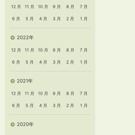
12 月
11 月
10 月
9 月
8 月
7 月
6 月
5 月
4 月
3 月
2 月
1 月
2022年
12 月
11 月
10 月
9 月
8 月
7 月
6 月
5 月
4 月
3 月
2 月
1 月
2021年
12 月
11 月
10 月
9 月
8 月
7 月
6 月
5 月
4 月
3 月
2 月
1 月
2020年