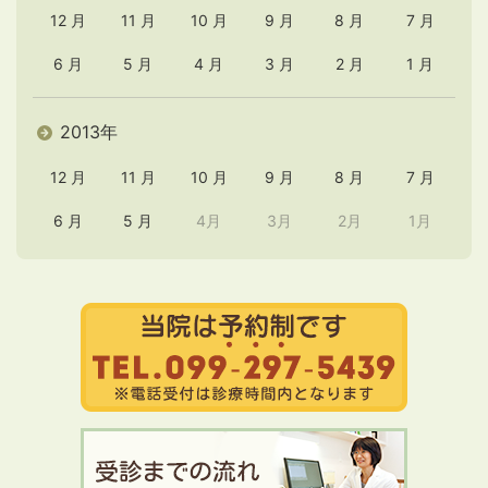
12 月
11 月
10 月
9 月
8 月
7 月
6 月
5 月
4 月
3 月
2 月
1 月
2013年
12 月
11 月
10 月
9 月
8 月
7 月
6 月
5 月
4月
3月
2月
1月