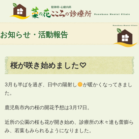
お知らせ・活動報告
桜が咲き始めました♡
3月も半ばを過ぎ、日中の陽射し
が暖かくなってきまし
た。
鹿児島市内の桜の開花予想は3月17日。
近所の公園の桜も花が開き始め、診療所の木々達も蕾膨ら
み、若葉もみられるようになりました。