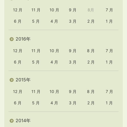
12 月
11 月
10 月
9 月
8月
7 月
6 月
5 月
4 月
3 月
2 月
1 月
2016年
12 月
11 月
10 月
9 月
8 月
7 月
6 月
5 月
4 月
3 月
2 月
1 月
2015年
12 月
11 月
10 月
9 月
8 月
7 月
6 月
5 月
4 月
3 月
2 月
1 月
2014年