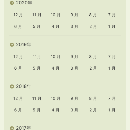
2020年
12 月
11 月
10 月
9 月
8 月
7 月
6 月
5 月
4 月
3 月
2 月
1 月
2019年
12 月
11月
10 月
9 月
8 月
7 月
6 月
5 月
4 月
3 月
2 月
1 月
2018年
12 月
11 月
10 月
9 月
8 月
7 月
6 月
5 月
4 月
3 月
2 月
1 月
2017年