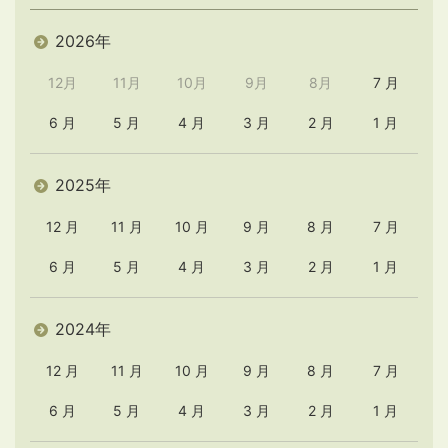
2026年
12月
11月
10月
9月
8月
7 月
6 月
5 月
4 月
3 月
2 月
1 月
2025年
12 月
11 月
10 月
9 月
8 月
7 月
6 月
5 月
4 月
3 月
2 月
1 月
2024年
12 月
11 月
10 月
9 月
8 月
7 月
6 月
5 月
4 月
3 月
2 月
1 月