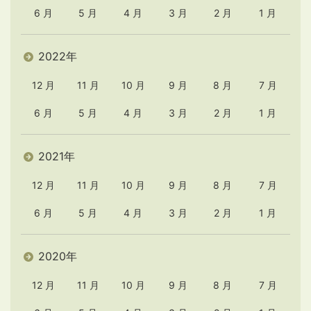
6 月
5 月
4 月
3 月
2 月
1 月
2022年
12 月
11 月
10 月
9 月
8 月
7 月
6 月
5 月
4 月
3 月
2 月
1 月
2021年
12 月
11 月
10 月
9 月
8 月
7 月
6 月
5 月
4 月
3 月
2 月
1 月
2020年
12 月
11 月
10 月
9 月
8 月
7 月