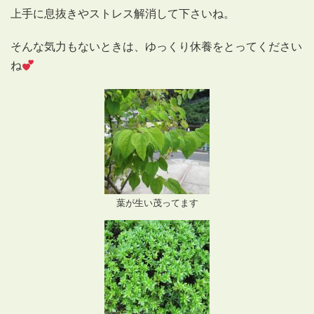
上手に息抜きやストレス解消して下さいね。
そんな気力もないときは、ゆっくり休養をとってください
ね
葉が生い茂ってます