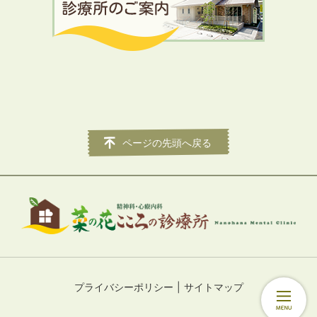
ページの先頭へ戻る
プライバシーポリシー
サイトマップ