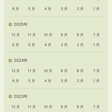
6 月
5 月
4 月
3 月
2 月
1 月
2025年
12 月
11 月
10 月
9 月
8 月
7 月
6 月
5 月
4 月
3 月
2 月
1 月
2024年
12 月
11 月
10 月
9 月
8 月
7 月
6 月
5 月
4 月
3 月
2 月
1 月
2023年
12 月
11 月
10 月
9 月
8 月
7 月