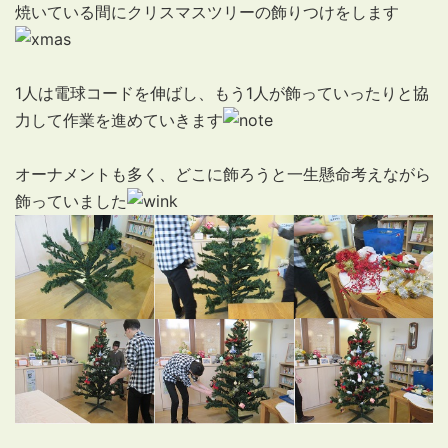
焼いている間にクリスマスツリーの飾りつけをします
1人は電球コードを伸ばし、もう1人が飾っていったりと協
力して作業を進めていきます
オーナメントも多く、どこに飾ろうと一生懸命考えながら
飾っていました