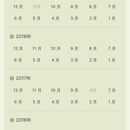
12 月
11月
10 月
9 月
8 月
7 月
6 月
5 月
4 月
3 月
2 月
1 月
2018年
12 月
11 月
10 月
9 月
8 月
7 月
6 月
5 月
4 月
3 月
2 月
1 月
2017年
12 月
11 月
10 月
9 月
8月
7 月
6 月
5 月
4 月
3 月
2 月
1 月
2016年