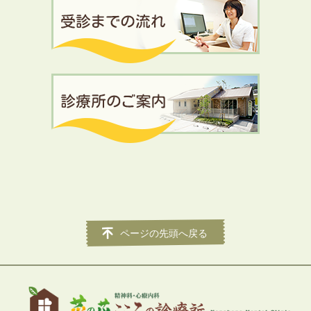
ページの先頭へ戻る