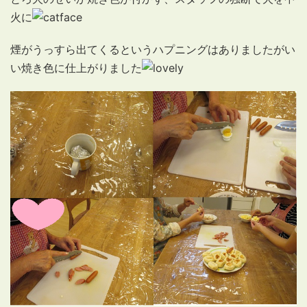
火に
煙がうっすら出てくるというハプニングはありましたがい
い焼き色に仕上がりました