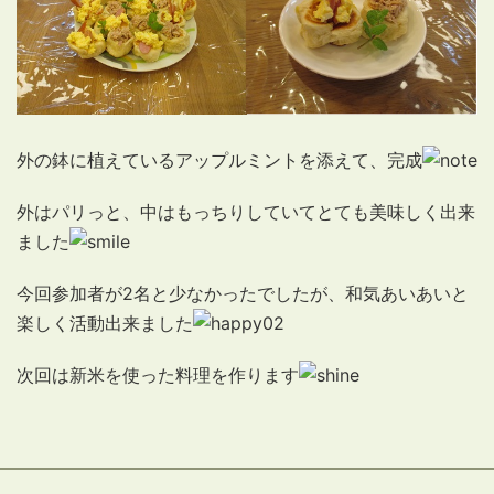
外の鉢に植えているアップルミントを添えて、完成
外はパリっと、中はもっちりしていてとても美味しく出来
ました
今回参加者が2名と少なかったでしたが、和気あいあいと
楽しく活動出来ました
次回は新米を使った料理を作ります