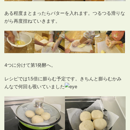
ある程度まとまったらバターを入れます。つるつる滑りな
がら再度捏ねていきます。
4つに分けて第1発酵へ。
レシピでは1.5倍に膨らむ予定です。きちんと膨らむかみ
んなで何回も覗いていました