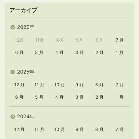
アーカイブ
2026年
12月
11月
10月
9月
8月
7 月
6 月
5 月
4 月
3 月
2 月
1 月
2025年
12 月
11 月
10 月
9 月
8 月
7 月
6 月
5 月
4 月
3 月
2 月
1 月
2024年
12 月
11 月
10 月
9 月
8 月
7 月