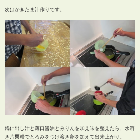
次はかきたま汁作りです。
鍋に出し汁と薄口醤油とみりんを加え味を整えたら、水溶
き片栗粉でとろみをつけ溶き卵を加えて出来上がり。