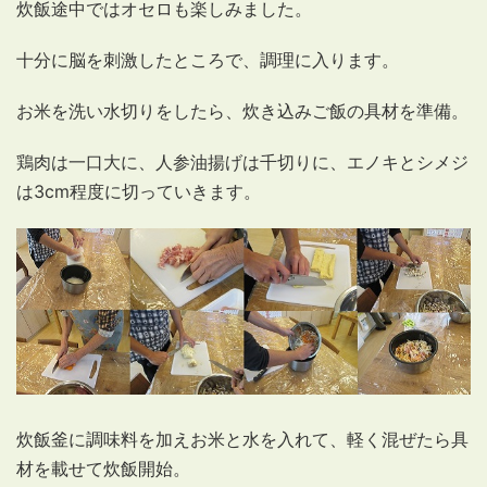
炊飯途中ではオセロも楽しみました。
十分に脳を刺激したところで、調理に入ります。
お米を洗い水切りをしたら、炊き込みご飯の具材を準備。
鶏肉は一口大に、人参油揚げは千切りに、エノキとシメジ
は3cm程度に切っていきます。
炊飯釜に調味料を加えお米と水を入れて、軽く混ぜたら具
材を載せて炊飯開始。