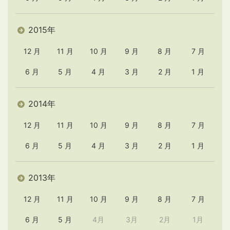
2015年
12 月
11 月
10 月
9 月
8 月
7 月
6 月
5 月
4 月
3 月
2 月
1 月
2014年
12 月
11 月
10 月
9 月
8 月
7 月
6 月
5 月
4 月
3 月
2 月
1 月
2013年
12 月
11 月
10 月
9 月
8 月
7 月
6 月
5 月
4月
3月
2月
1月