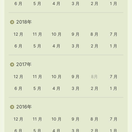
6 月
5 月
4 月
3 月
2 月
1 月
2018年
12 月
11 月
10 月
9 月
8 月
7 月
6 月
5 月
4 月
3 月
2 月
1 月
2017年
12 月
11 月
10 月
9 月
8月
7 月
6 月
5 月
4 月
3 月
2 月
1 月
2016年
12 月
11 月
10 月
9 月
8 月
7 月
6 月
5 月
4 月
3 月
2 月
1 月