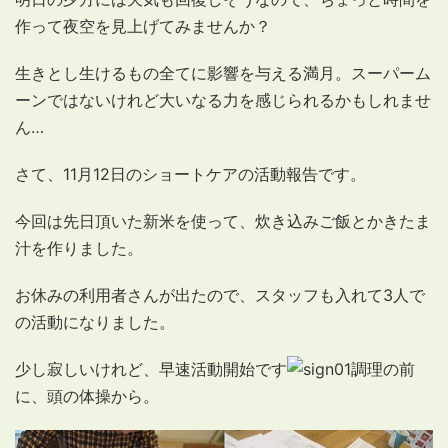
作って夜空を見上げてみませんか？
生きとし生けるもの全てに影響を与える満月。スーパーム
ーンではないけれど大いなる力を感じられるかもしれませ
ん…
さて、11月12日のショートケアの活動報告です。
今回は先日頂いた新米を使って、炊き込みご飯とかきたま
汁を作りました。
お休みの利用者さんが出たので、スタッフも入れて3人で
の活動になりました。
少し寂しいけれど、早速活動開始です
調理の前
に、頭の体操から。