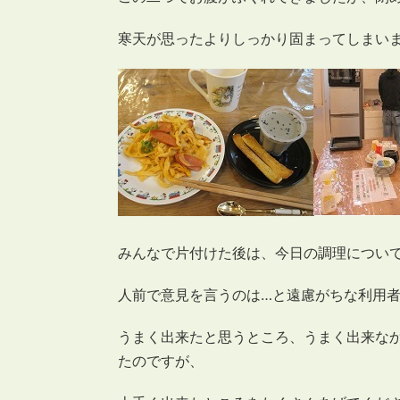
寒天が思ったよりしっかり固まってしまい
みんなで片付けた後は、今日の調理につい
人前で意見を言うのは…と遠慮がちな利用
うまく出来たと思うところ、うまく出来な
たのですが、