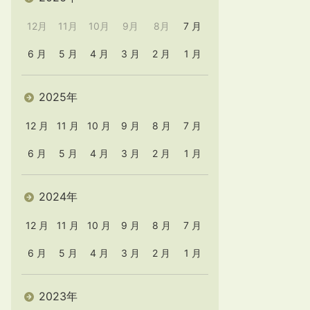
12月
11月
10月
9月
8月
7 月
6 月
5 月
4 月
3 月
2 月
1 月
2025年
12 月
11 月
10 月
9 月
8 月
7 月
6 月
5 月
4 月
3 月
2 月
1 月
2024年
12 月
11 月
10 月
9 月
8 月
7 月
6 月
5 月
4 月
3 月
2 月
1 月
2023年