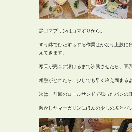
黒ゴマプリンはゴマすりから。
すり鉢でひたすらする作業はかなり上肢に
えてきます。
寒天が完全に溶けるまで沸騰させたら、豆
粗熱がとれたら、少しでも早く冷え固まる
次は、前回のロールサンドで残ったパンの
溶かしたマーガリンにほんの少しの塩とバ