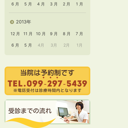
6 月
5 月
4 月
3 月
2 月
1 月
2013年
12 月
11 月
10 月
9 月
8 月
7 月
6 月
5 月
4月
3月
2月
1月