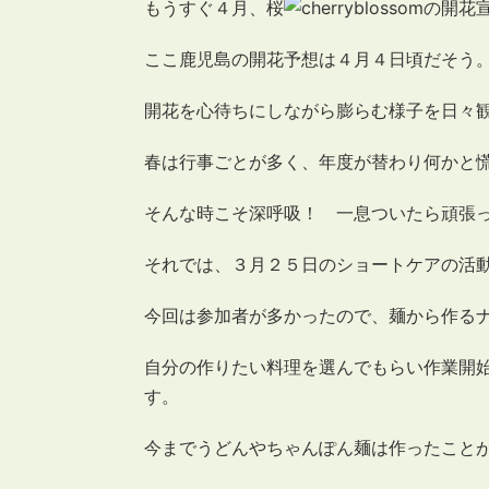
もうすぐ４月、桜
の開花
ここ鹿児島の開花予想は４月４日頃だそう
開花を心待ちにしながら膨らむ様子を日々
春は行事ごとが多く、年度が替わり何かと
そんな時こそ深呼吸！ 一息ついたら頑張
それでは、３月２５日のショートケアの活
今回は参加者が多かったので、麺から作る
自分の作りたい料理を選んでもらい作業開
す。
今までうどんやちゃんぽん麺は作ったこと