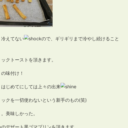
く冷えてない
ので、ギリギリまで冷やし続けること
リックトーストを頂きます。
リの味付け！
、はじめてにしては上々の出来
ックを一切使わないという新手のもの(笑)
り。美味しかった。
めのデザート黒ゴマプリンを頂きます。