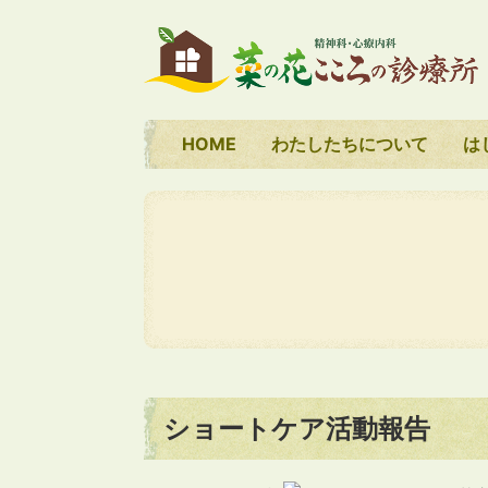
HOME
わたしたちについて
は
ショートケア活動報告