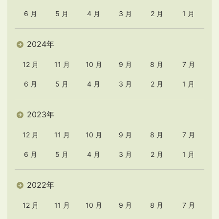
6 月
5 月
4 月
3 月
2 月
1 月
2024年
12 月
11 月
10 月
9 月
8 月
7 月
6 月
5 月
4 月
3 月
2 月
1 月
2023年
12 月
11 月
10 月
9 月
8 月
7 月
6 月
5 月
4 月
3 月
2 月
1 月
2022年
12 月
11 月
10 月
9 月
8 月
7 月