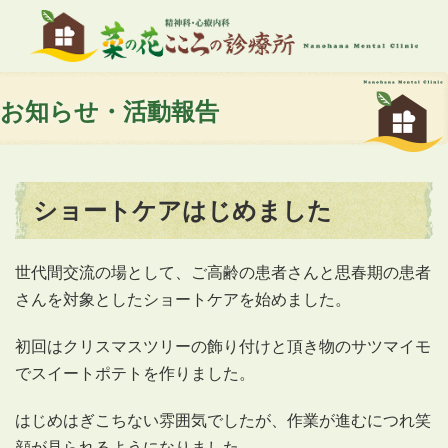
お知らせ・活動報告
ショートケアはじめました
世代間交流の場として、ご高齢の患者さんと思春期の患者
さんを対象としたショートケアを始めました。
初回はクリスマスツリーの飾り付けと頂き物のサツマイモ
でスイートポテトを作りました。
はじめはぎこちない雰囲気でしたが、作業が進むにつれ笑
顔が見られるようになりました。