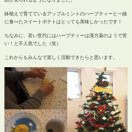
鉢植えで育てているアップルミントのハーブティーと一緒
に食べたスイートポテトはとっても美味しかったです！
ちなみに、若い世代にはハーブティーは漢方薬のようで苦
い！と不人気でした（笑）
これからもみんなで楽しく活動できたらと思います。