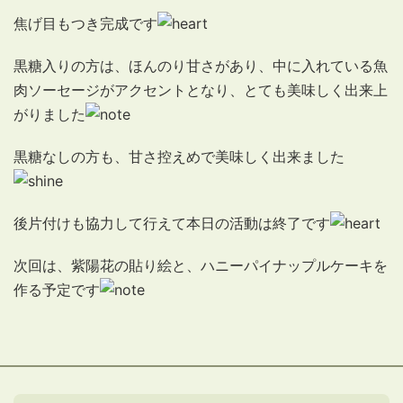
焦げ目もつき完成です
黒糖入りの方は、ほんのり甘さがあり、中に入れている魚
肉ソーセージがアクセントとなり、とても美味しく出来上
がりました
黒糖なしの方も、甘さ控えめで美味しく出来ました
後片付けも協力して行えて本日の活動は終了です
次回は、紫陽花の貼り絵と、ハニーパイナップルケーキを
作る予定です