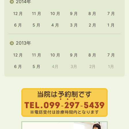
2014年
12 月
11 月
10 月
9 月
8 月
7 月
6 月
5 月
4 月
3 月
2 月
1 月
2013年
12 月
11 月
10 月
9 月
8 月
7 月
6 月
5 月
4月
3月
2月
1月