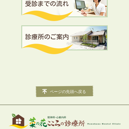
ページの先頭へ戻る