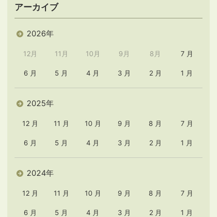
アーカイブ
2026年
12月
11月
10月
9月
8月
7 月
6 月
5 月
4 月
3 月
2 月
1 月
2025年
12 月
11 月
10 月
9 月
8 月
7 月
6 月
5 月
4 月
3 月
2 月
1 月
2024年
12 月
11 月
10 月
9 月
8 月
7 月
6 月
5 月
4 月
3 月
2 月
1 月