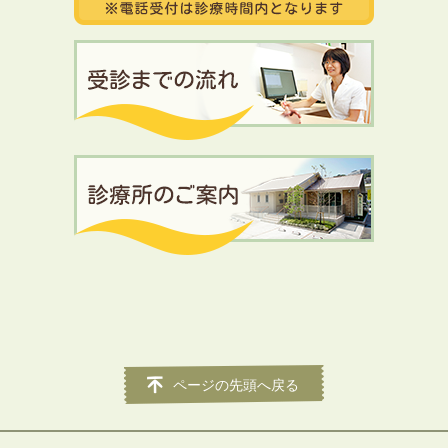
ページの先頭へ戻る