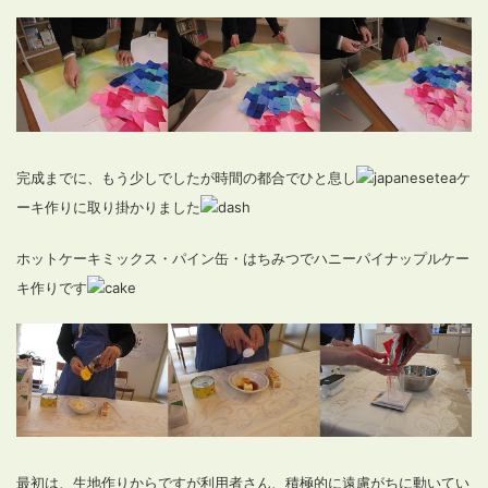
完成までに、もう少しでしたが時間の都合でひと息し
ケ
ーキ作りに取り掛かりました
ホットケーキミックス・パイン缶・はちみつでハニーパイナップルケー
キ作りです
最初は、生地作りからですが利用者さん、積極的に遠慮がちに動いてい