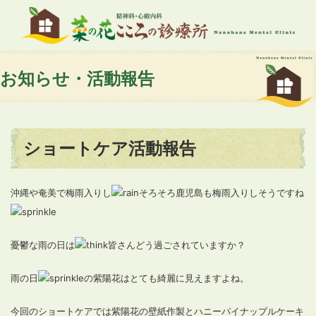
お知らせ・活動報告
ショートケア活動報告
沖縄や奄美で梅雨入りし
そろそろ鹿児島も梅雨入りしそうですね
憂鬱な雨の日は
皆さんどう過ごされていますか？
雨の日
の紫陽花はとても綺麗に見えますよね。
今回のショートケアでは紫陽花の壁紙作製とハニーパイナップルケーキ