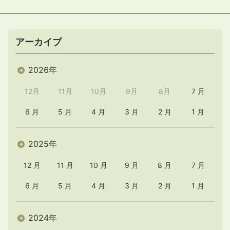
アーカイブ
2026年
12月
11月
10月
9月
8月
7 月
6 月
5 月
4 月
3 月
2 月
1 月
2025年
12 月
11 月
10 月
9 月
8 月
7 月
6 月
5 月
4 月
3 月
2 月
1 月
2024年