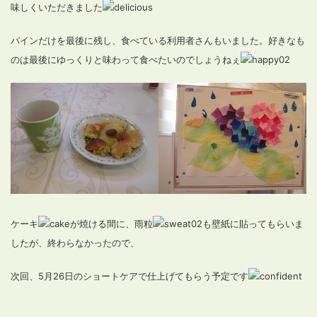
味しくいただきました
パインだけを最後に残し、食べている利用者さんもいました。好きなも
のは最後にゆっくりと味わって食べたいのでしょうねぇ
ケーキ
が焼ける間に、雨粒
も壁紙に貼ってもらいま
したが、終わらなかったので、
次回、5月26日のショートケアで仕上げてもらう予定です