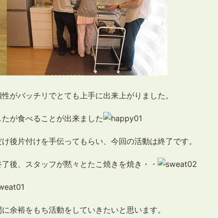
相性がバッチリでとても上手に出来上がりました。
したが食べることが出来ました
だけ後片付けを手伝ってもらい、今回の活動は終了です。
終了後、スタッフが黙々とたこ焼きを焼き・・
間に余裕をもち活動をしていきたいと思います。