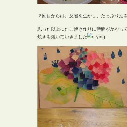
２回目からは、反省を生かし、たっぷり油
思った以上にたこ焼き作りに時間がかかっ
焼きを焼いていきました