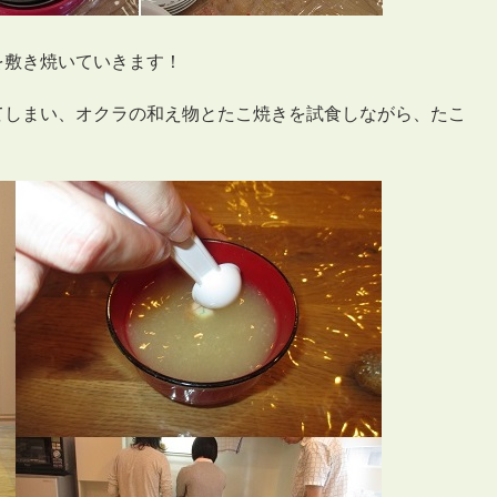
を敷き焼いていきます！
てしまい、オクラの和え物とたこ焼きを試食しながら、たこ