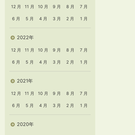
12 月
11 月
10 月
9 月
8 月
7 月
6 月
5 月
4 月
3 月
2 月
1 月
2022年
12 月
11 月
10 月
9 月
8 月
7 月
6 月
5 月
4 月
3 月
2 月
1 月
2021年
12 月
11 月
10 月
9 月
8 月
7 月
6 月
5 月
4 月
3 月
2 月
1 月
2020年