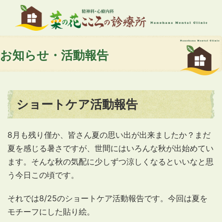
お知らせ・活動報告
ショートケア活動報告
8月も残り僅か、皆さん夏の思い出が出来ましたか？まだ
夏を感じる暑さですが、世間にはいろんな秋が出始めてい
ます。そんな秋の気配に少しずつ涼しくなるといいなと思
う今日この頃です。
それでは8/25のショートケア活動報告です。今回は夏を
モチーフにした貼り絵。