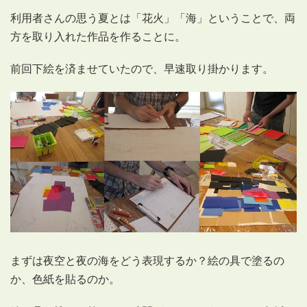
利用者さんの思う夏とは「花火」「海」ということで、両
方を取り入れた作品を作ることに。
前回下絵を済ませていたので、早速取り掛かります。
まずは夜空と夜の海をどう表現するか？絵の具で塗るの
か、色紙を貼るのか。