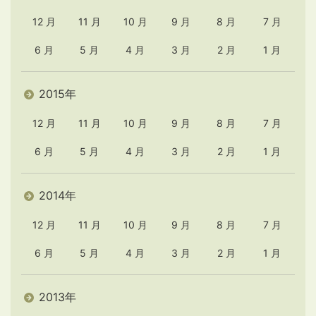
12 月
11 月
10 月
9 月
8 月
7 月
6 月
5 月
4 月
3 月
2 月
1 月
2015年
12 月
11 月
10 月
9 月
8 月
7 月
6 月
5 月
4 月
3 月
2 月
1 月
2014年
12 月
11 月
10 月
9 月
8 月
7 月
6 月
5 月
4 月
3 月
2 月
1 月
2013年