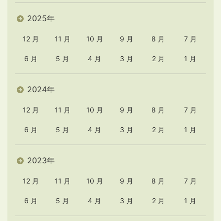
2025年
12 月
11 月
10 月
9 月
8 月
7 月
6 月
5 月
4 月
3 月
2 月
1 月
2024年
12 月
11 月
10 月
9 月
8 月
7 月
6 月
5 月
4 月
3 月
2 月
1 月
2023年
12 月
11 月
10 月
9 月
8 月
7 月
6 月
5 月
4 月
3 月
2 月
1 月