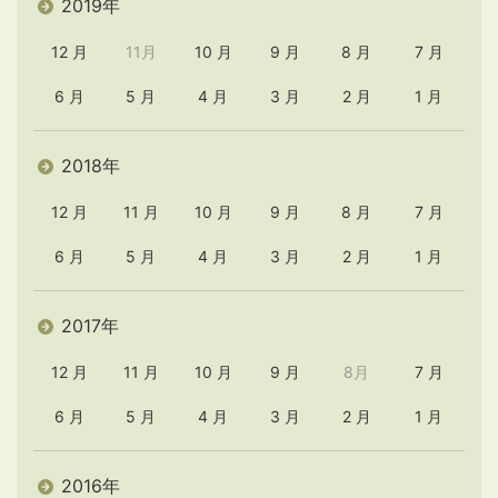
2019年
12 月
11月
10 月
9 月
8 月
7 月
6 月
5 月
4 月
3 月
2 月
1 月
2018年
12 月
11 月
10 月
9 月
8 月
7 月
6 月
5 月
4 月
3 月
2 月
1 月
2017年
12 月
11 月
10 月
9 月
8月
7 月
6 月
5 月
4 月
3 月
2 月
1 月
2016年