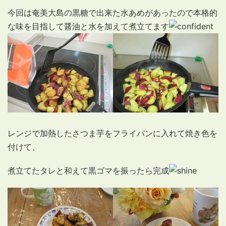
今回は奄美大島の黒糖で出来た水あめがあったので本格的
な味を目指して醤油と水を加えて煮立てます
レンジで加熱したさつま芋をフライパンに入れて焼き色を
付けて、
煮立てたタレと和えて黒ゴマを振ったら完成