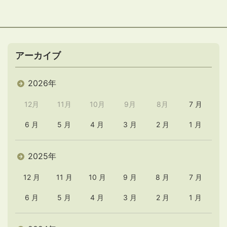
アーカイブ
2026年
12月
11月
10月
9月
8月
7 月
6 月
5 月
4 月
3 月
2 月
1 月
2025年
12 月
11 月
10 月
9 月
8 月
7 月
6 月
5 月
4 月
3 月
2 月
1 月