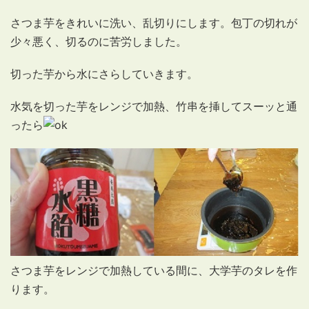
さつま芋をきれいに洗い、乱切りにします。包丁の切れが
少々悪く、切るのに苦労しました。
切った芋から水にさらしていきます。
水気を切った芋をレンジで加熱、竹串を挿してスーッと通
ったら
さつま芋をレンジで加熱している間に、大学芋のタレを作
ります。