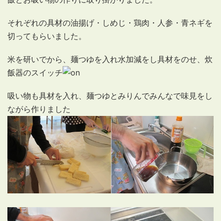
それぞれの具材の油揚げ・しめじ・鶏肉・人参・青ネギを
切ってもらいました。
米を研いでから、麺つゆを入れ水加減をし具材をのせ、炊
飯器のスイッチ
吸い物も具材を入れ、麺つゆとみりんでみんなで味見をし
ながら作りました