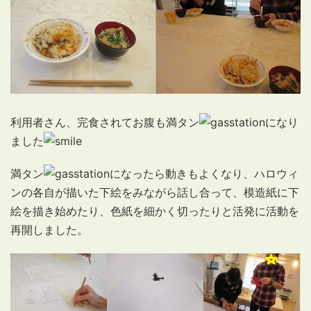
利用者さん、完食されてお腹も満タン
になり
ました
満タン
になったら動きもよくなり、ハロウィ
ンの各自が描いた下絵をみながら話し合って、模造紙に下
絵を描き始めたり、色紙を細かく切ったりと活発に活動を
再開しました。