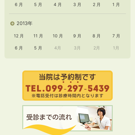
6 月
5 月
4 月
3 月
2 月
1 月
2013年
12 月
11 月
10 月
9 月
8 月
7 月
6 月
5 月
4月
3月
2月
1月