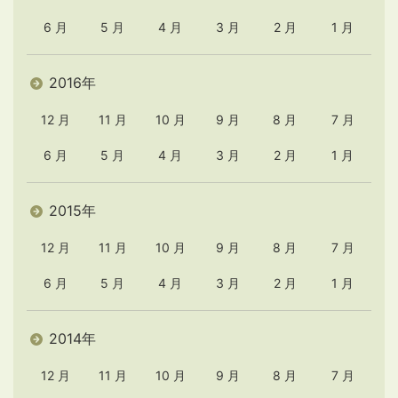
6 月
5 月
4 月
3 月
2 月
1 月
2016年
12 月
11 月
10 月
9 月
8 月
7 月
6 月
5 月
4 月
3 月
2 月
1 月
2015年
12 月
11 月
10 月
9 月
8 月
7 月
6 月
5 月
4 月
3 月
2 月
1 月
2014年
12 月
11 月
10 月
9 月
8 月
7 月