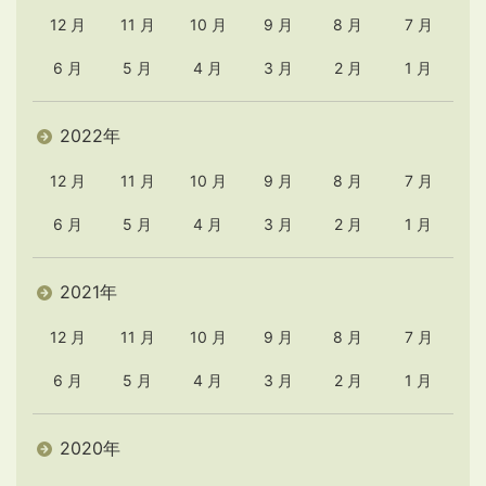
12 月
11 月
10 月
9 月
8 月
7 月
6 月
5 月
4 月
3 月
2 月
1 月
2022年
12 月
11 月
10 月
9 月
8 月
7 月
6 月
5 月
4 月
3 月
2 月
1 月
2021年
12 月
11 月
10 月
9 月
8 月
7 月
6 月
5 月
4 月
3 月
2 月
1 月
2020年