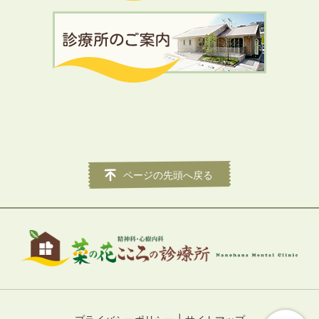
ページの先頭へ戻る