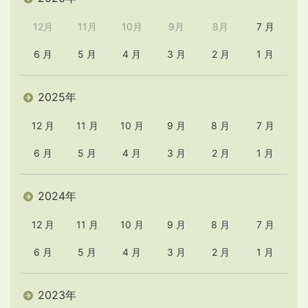
12月
11月
10月
9月
8月
7 月
6 月
5 月
4 月
3 月
2 月
1 月
2025年
12 月
11 月
10 月
9 月
8 月
7 月
6 月
5 月
4 月
3 月
2 月
1 月
2024年
12 月
11 月
10 月
9 月
8 月
7 月
6 月
5 月
4 月
3 月
2 月
1 月
2023年