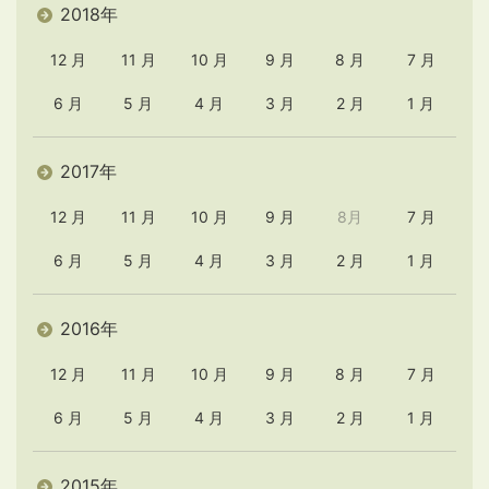
2018年
12 月
11 月
10 月
9 月
8 月
7 月
6 月
5 月
4 月
3 月
2 月
1 月
2017年
12 月
11 月
10 月
9 月
8月
7 月
6 月
5 月
4 月
3 月
2 月
1 月
2016年
12 月
11 月
10 月
9 月
8 月
7 月
6 月
5 月
4 月
3 月
2 月
1 月
2015年