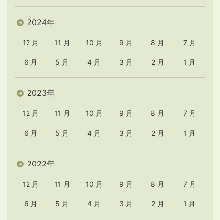
2024年
12 月
11 月
10 月
9 月
8 月
7 月
6 月
5 月
4 月
3 月
2 月
1 月
2023年
12 月
11 月
10 月
9 月
8 月
7 月
6 月
5 月
4 月
3 月
2 月
1 月
2022年
12 月
11 月
10 月
9 月
8 月
7 月
6 月
5 月
4 月
3 月
2 月
1 月