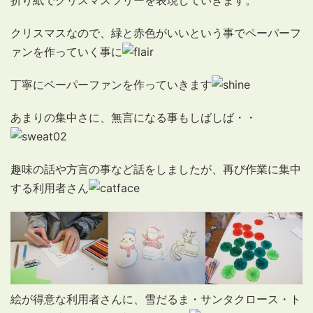
クリスマスなので、緑と赤色がいいという事でペーパーフ
ァンを作っていく事に
丁寧にペーパーファンを作っていきます
あまりの集中さに、無言になる事もしばしば・・
趣味の話や方言の事など話をしましたが、再び作業に集中
する利用者さん
絵が得意な利用者さんに、雪だるま・サンタクロース・ト