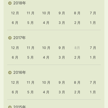
2018年
12 月
11 月
10 月
9 月
8 月
7 月
6 月
5 月
4 月
3 月
2 月
1 月
2017年
12 月
11 月
10 月
9 月
8月
7 月
6 月
5 月
4 月
3 月
2 月
1 月
2016年
12 月
11 月
10 月
9 月
8 月
7 月
6 月
5 月
4 月
3 月
2 月
1 月
2015年