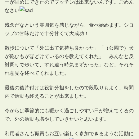
ーが固めにできたのでプッチンは出来ないんです。ごめん
なさい
残念だなという雰囲気を感じながら、食べ始めます。シロ
ップの甘味だけで十分甘くて大成功！
散歩について「外に出て気持ち良かった」「（公園で）犬
が靴ひもがほどけているのを教えてくれた」「みんなと反
対周りで歩いて、すれ違う時気まずかった」など、それそ
れ意見を述べてくれました。
最後の後片付けは役割分担をしたので段取りもよく、時間
内で活動も終えることが出来ました。
今からは季節的にも暖かく過ごしやすい日が増えてくるの
で、外の活動も増やしていきたいと思います。
利用者さんも職員もお互い楽しく参加できるような活動に