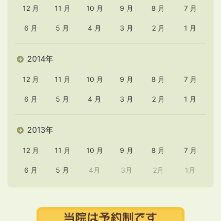
12 月
11 月
10 月
9 月
8 月
7 月
6 月
5 月
4 月
3 月
2 月
1 月
2014年
12 月
11 月
10 月
9 月
8 月
7 月
6 月
5 月
4 月
3 月
2 月
1 月
2013年
12 月
11 月
10 月
9 月
8 月
7 月
6 月
5 月
4月
3月
2月
1月