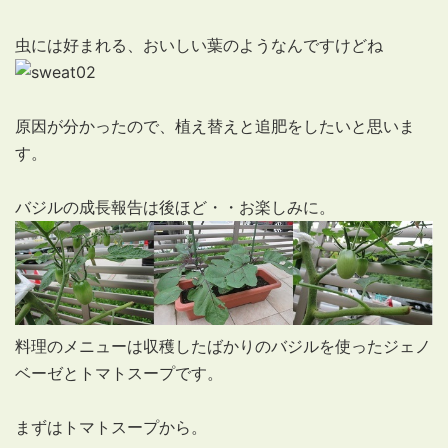
虫には好まれる、おいしい葉のようなんですけどね
原因が分かったので、植え替えと追肥をしたいと思いま
す。
バジルの成長報告は後ほど・・お楽しみに。
料理のメニューは収穫したばかりのバジルを使ったジェノ
ベーゼとトマトスープです
。
まずはトマトスープから。