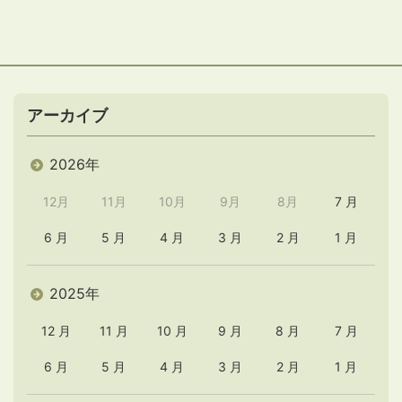
アーカイブ
2026年
12月
11月
10月
9月
8月
7 月
6 月
5 月
4 月
3 月
2 月
1 月
2025年
12 月
11 月
10 月
9 月
8 月
7 月
6 月
5 月
4 月
3 月
2 月
1 月