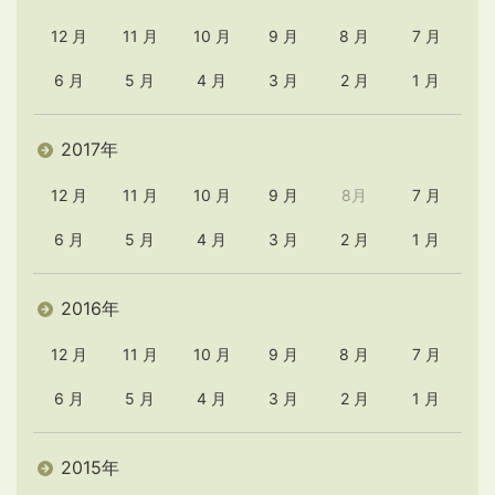
12 月
11 月
10 月
9 月
8 月
7 月
6 月
5 月
4 月
3 月
2 月
1 月
2017年
12 月
11 月
10 月
9 月
8月
7 月
6 月
5 月
4 月
3 月
2 月
1 月
2016年
12 月
11 月
10 月
9 月
8 月
7 月
6 月
5 月
4 月
3 月
2 月
1 月
2015年