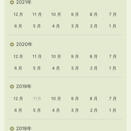
2021年
12 月
11 月
10 月
9 月
8 月
7 月
6 月
5 月
4 月
3 月
2 月
1 月
2020年
12 月
11 月
10 月
9 月
8 月
7 月
6 月
5 月
4 月
3 月
2 月
1 月
2019年
12 月
11月
10 月
9 月
8 月
7 月
6 月
5 月
4 月
3 月
2 月
1 月
2018年