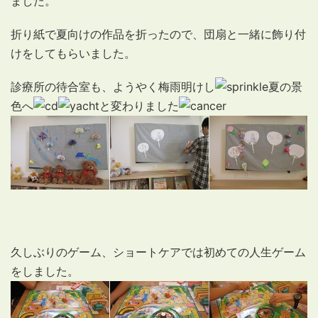
ました。
折り紙で夏向けの作品を折ったので、団扇と一緒に飾り付
けをしてもらいました。
診療所の待合室も、ようやく梅雨明けし
夏の景
色へ
と変わりました
久しぶりのゲーム、ショートケアでは初めての人生ゲーム
をしました。