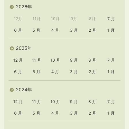
2026年
12月
11月
10月
9月
8月
7 月
6 月
5 月
4 月
3 月
2 月
1 月
2025年
12 月
11 月
10 月
9 月
8 月
7 月
6 月
5 月
4 月
3 月
2 月
1 月
2024年
12 月
11 月
10 月
9 月
8 月
7 月
6 月
5 月
4 月
3 月
2 月
1 月