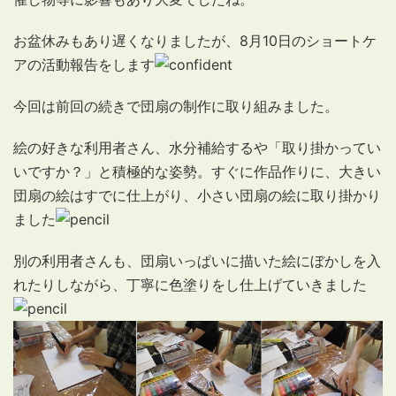
お盆休みもあり遅くなりましたが、8月10日のショートケ
アの活動報告をします
今回は前回の続きで団扇の制作に取り組みました。
絵の好きな利用者さん、水分補給するや「取り掛かってい
いですか？」と積極的な姿勢。すぐに作品作りに、大きい
団扇の絵はすでに仕上がり、小さい団扇の絵に取り掛かり
ました
別の利用者さんも、団扇いっぱいに描いた絵にぼかしを入
れたりしながら、丁寧に色塗りをし仕上げていきました