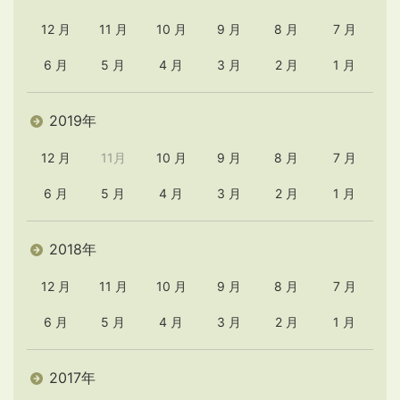
12 月
11 月
10 月
9 月
8 月
7 月
6 月
5 月
4 月
3 月
2 月
1 月
2019年
12 月
11月
10 月
9 月
8 月
7 月
6 月
5 月
4 月
3 月
2 月
1 月
2018年
12 月
11 月
10 月
9 月
8 月
7 月
6 月
5 月
4 月
3 月
2 月
1 月
2017年