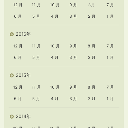
12 月
11 月
10 月
9 月
8月
7 月
6 月
5 月
4 月
3 月
2 月
1 月
2016年
12 月
11 月
10 月
9 月
8 月
7 月
6 月
5 月
4 月
3 月
2 月
1 月
2015年
12 月
11 月
10 月
9 月
8 月
7 月
6 月
5 月
4 月
3 月
2 月
1 月
2014年