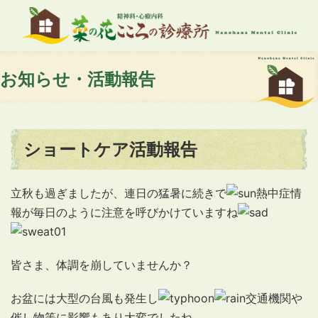
お知らせ・活動報告
ショートケア活動報告
立秋も過ぎましたが、連日の猛暑に続きで
熱中症情
報が毎日のように注意を呼びかけていますね
皆さま、体調を崩していませんか？
お盆には大型の台風も発生し
交通機関や
催し物等に影響もあり大変でしたね。