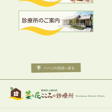
ページの先頭へ戻る