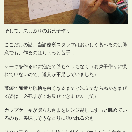
そして、久しぶりのお菓子作り。
ここだけの話、当診療所スタッフはおいしく食べるのは得
意でも、作るのはちょっと苦手…
ケーキを作るのに泡だて器もヘラもなく（お菓子作りに慣
れていないので、道具が不足していました）
菜箸で卵黄と砂糖を白くなるまでと泡立てならぬかきまぜ
る姿は、必死すぎてお見せできません（笑）
カップケーキが膨らむさまをレンジ越しにずっと眺めてい
るのも、美味しそうな香りに誘われるのも
スタッフで…。食いしん坊ぶりがメンバーさんにも分かっ