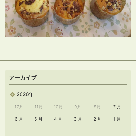
アーカイブ
2026年
12月
11月
10月
9月
8月
7 月
6 月
5 月
4 月
3 月
2 月
1 月