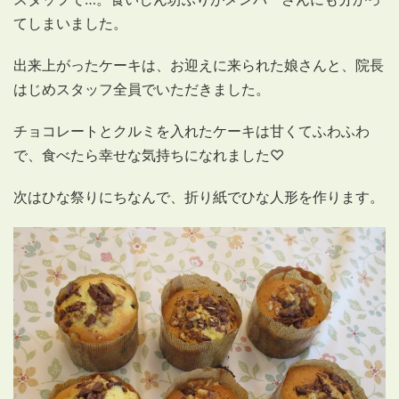
てしまいました。
出来上がったケーキは、お迎えに来られた娘さんと、院長
はじめスタッフ全員でいただきました。
チョコレートとクルミを入れたケーキは甘くてふわふわ
で、食べたら幸せな気持ちになれました♡
次はひな祭りにちなんで、折り紙でひな人形を作ります。