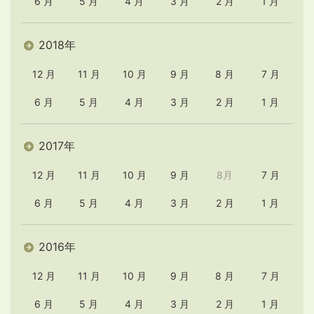
6 月
5 月
4 月
3 月
2 月
1 月
2018年
12 月
11 月
10 月
9 月
8 月
7 月
6 月
5 月
4 月
3 月
2 月
1 月
2017年
12 月
11 月
10 月
9 月
8月
7 月
6 月
5 月
4 月
3 月
2 月
1 月
2016年
12 月
11 月
10 月
9 月
8 月
7 月
6 月
5 月
4 月
3 月
2 月
1 月