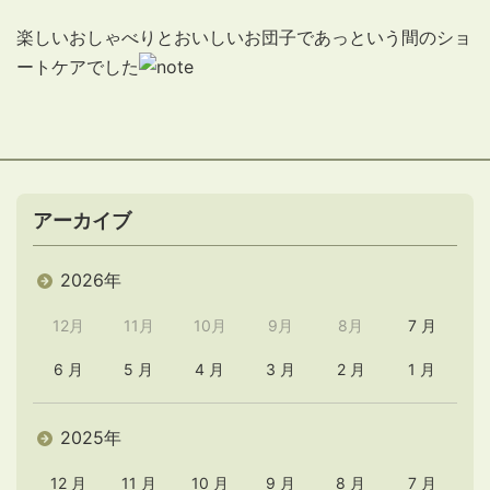
楽しいおしゃべりとおいしいお団子であっという間のショ
ートケアでした
アーカイブ
2026年
12月
11月
10月
9月
8月
7 月
6 月
5 月
4 月
3 月
2 月
1 月
2025年
12 月
11 月
10 月
9 月
8 月
7 月