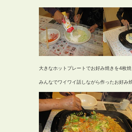
大きなホットプレートでお好み焼きを4枚焼
みんなでワイワイ話しながら作ったお好み