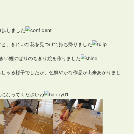
散歩しました
にと、きれいな花を見つけて持ち帰りました
大きい鯉のぼりのちぎり絵を作りました
っしゃる様子でしたが、色鮮やかな作品が出来あがりまし
覧になってくださいね