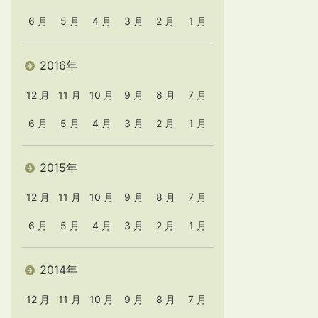
6 月
5 月
4 月
3 月
2 月
1 月
2016年
12 月
11 月
10 月
9 月
8 月
7 月
6 月
5 月
4 月
3 月
2 月
1 月
2015年
12 月
11 月
10 月
9 月
8 月
7 月
6 月
5 月
4 月
3 月
2 月
1 月
2014年
12 月
11 月
10 月
9 月
8 月
7 月