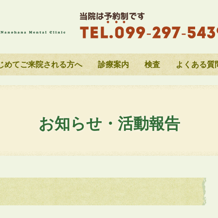
じめてご来院される方へ
診療案内
検査
よくある質
お知らせ・活動報告