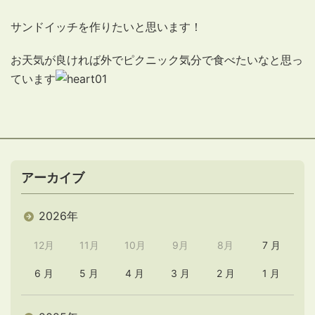
サンドイッチを作りたいと思います！
お天気が良ければ外でピクニック気分で食べたいなと思っ
ています
アーカイブ
2026年
12月
11月
10月
9月
8月
7 月
6 月
5 月
4 月
3 月
2 月
1 月