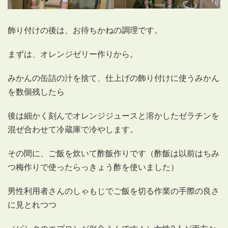
飾り付けの後は、お待ちかねの調理です。
まずは、オレンジゼリー作りから。
みかんの缶詰の汁を捨て、仕上げの飾り付けに使うみかん
を数個残したら
後は細かく刻んでオレンジジュースと溶かしたゼラチンを
混ぜ合わせて冷蔵庫で冷やします。
その間に、ご飯を炊いて酢飯作りです（酢飯は以前はちみ
つ梅作りで使ったらっきょう酢を使いました）
男性利用者さんのしゃもじでご飯を切る作業の手際の良さ
に見とれつつ