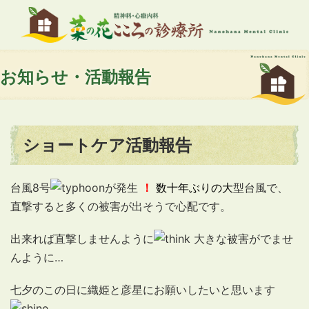
お知らせ・活動報告
ショートケア活動報告
台風8号
が発生
！
数十年ぶりの大
型台風で、
直撃すると多くの被害が出そうで心配です。
出来れば直撃しませんように
大きな被害がでませ
んように…
七夕のこの日に織姫と彦星にお願いしたいと思います