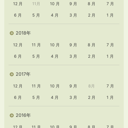
12 月
11月
10 月
9 月
8 月
7 月
6 月
5 月
4 月
3 月
2 月
1 月
2018年
12 月
11 月
10 月
9 月
8 月
7 月
6 月
5 月
4 月
3 月
2 月
1 月
2017年
12 月
11 月
10 月
9 月
8月
7 月
6 月
5 月
4 月
3 月
2 月
1 月
2016年
12 月
11 月
10 月
9 月
8 月
7 月