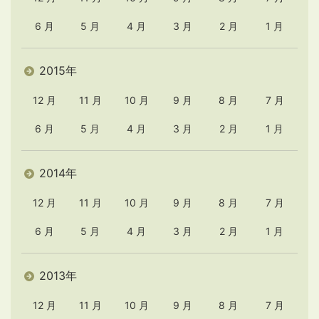
6 月
5 月
4 月
3 月
2 月
1 月
2015年
12 月
11 月
10 月
9 月
8 月
7 月
6 月
5 月
4 月
3 月
2 月
1 月
2014年
12 月
11 月
10 月
9 月
8 月
7 月
6 月
5 月
4 月
3 月
2 月
1 月
2013年
12 月
11 月
10 月
9 月
8 月
7 月