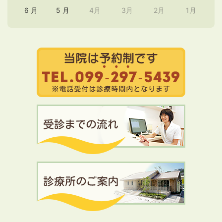
6 月
5 月
4月
3月
2月
1月