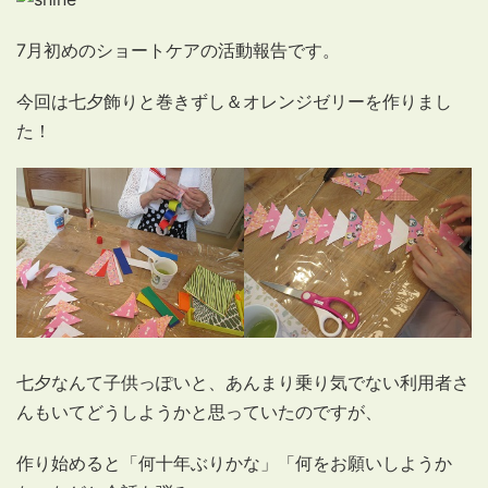
7月初めのショートケアの活動報告です。
今回は七夕飾りと巻きずし＆オレンジゼリーを作りまし
た！
七夕なんて子供っぽいと、あんまり乗り気でない利用者さ
んもいてどうしようかと思っていたのですが、
作り始めると「何十年ぶりかな」「何をお願いしようか