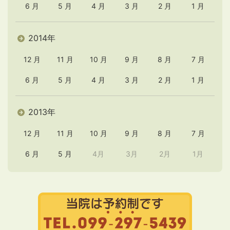
6 月
5 月
4 月
3 月
2 月
1 月
2014年
12 月
11 月
10 月
9 月
8 月
7 月
6 月
5 月
4 月
3 月
2 月
1 月
2013年
12 月
11 月
10 月
9 月
8 月
7 月
6 月
5 月
4月
3月
2月
1月