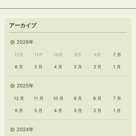
アーカイブ
2026年
12月
11月
10月
9月
8月
7 月
6 月
5 月
4 月
3 月
2 月
1 月
2025年
12 月
11 月
10 月
9 月
8 月
7 月
6 月
5 月
4 月
3 月
2 月
1 月
2024年