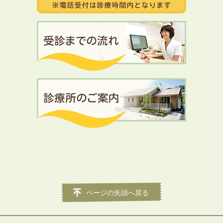
ページの先頭へ戻る