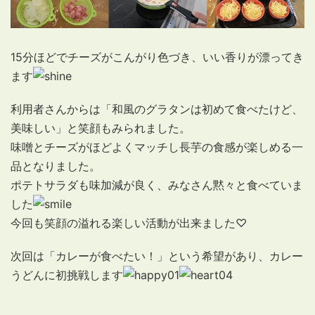
15分ほどでチーズがこんがり色づき、いい香りが漂ってき
ます
利用者さんからは「和風のグラタンは初めて食べたけど、
美味しい」と笑顔もみられました。
味噌とチーズがほどよくマッチし長芋の食感が楽しめる一
品となりました。
ポテトサラダも味加減が良く、みなさん黙々と食べていま
した
今回も笑顔の溢れる楽しい活動が出来ました♡
次回は「カレーが食べたい！」という希望があり、カレー
うどんに初挑戦します