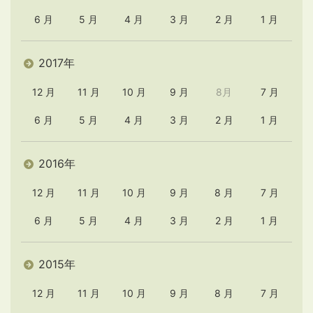
6 月
5 月
4 月
3 月
2 月
1 月
2017年
12 月
11 月
10 月
9 月
8月
7 月
6 月
5 月
4 月
3 月
2 月
1 月
2016年
12 月
11 月
10 月
9 月
8 月
7 月
6 月
5 月
4 月
3 月
2 月
1 月
2015年
12 月
11 月
10 月
9 月
8 月
7 月