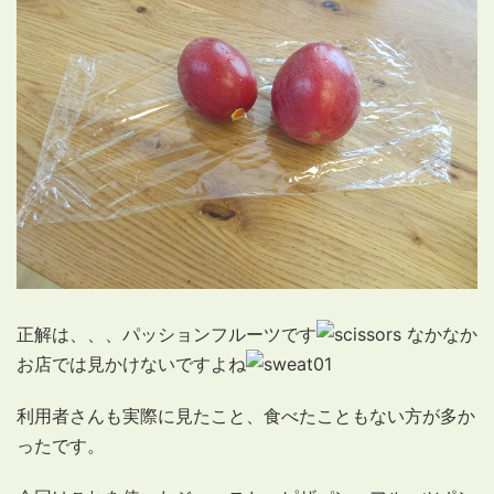
正解は、、、パッションフルーツです
なかなか
お店では見かけないですよね
利用者さんも実際に見たこと、食べたこともない方が多か
ったです。