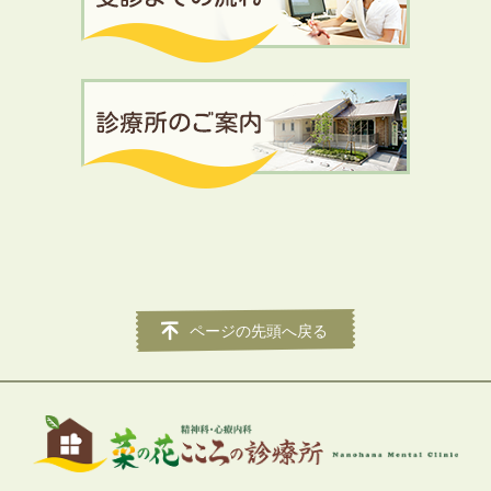
ページの先頭へ戻る