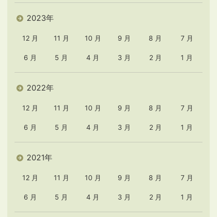
2023年
12 月
11 月
10 月
9 月
8 月
7 月
6 月
5 月
4 月
3 月
2 月
1 月
2022年
12 月
11 月
10 月
9 月
8 月
7 月
6 月
5 月
4 月
3 月
2 月
1 月
2021年
12 月
11 月
10 月
9 月
8 月
7 月
6 月
5 月
4 月
3 月
2 月
1 月