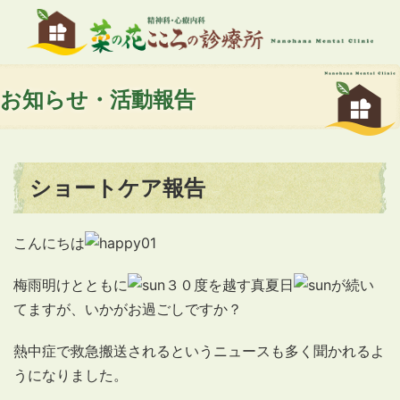
お知らせ・活動報告
ショートケア報告
こんにちは
梅雨明けとともに
３０度を越す真夏日
が続い
てますが、いかがお過ごしですか？
熱中症で救急搬送されるというニュースも多く聞かれるよ
うになりました。