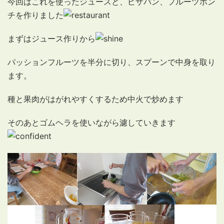
今回はこれを使ったジュースと、ピザパン、フルーツポン
チを作りました
まずはジュース作りから
パッションフルーツを半分に切り、スプーンで中身を取り
ます。
種と果肉がはがれやすくするため中火で炒めます
そのあとゴムヘラを使いながら濾していきます