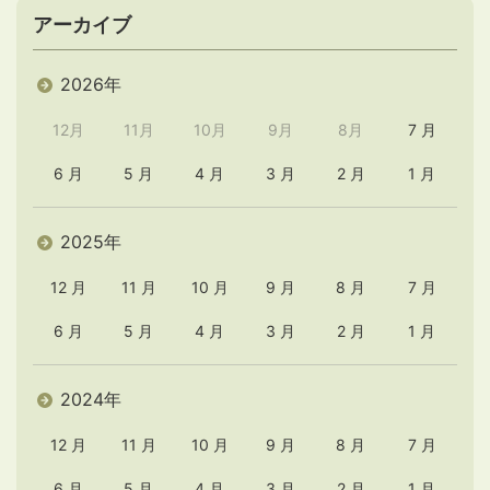
アーカイブ
2026年
12月
11月
10月
9月
8月
7 月
6 月
5 月
4 月
3 月
2 月
1 月
2025年
12 月
11 月
10 月
9 月
8 月
7 月
6 月
5 月
4 月
3 月
2 月
1 月
2024年
12 月
11 月
10 月
9 月
8 月
7 月
6 月
5 月
4 月
3 月
2 月
1 月