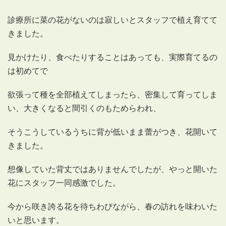
診療所に菜の花がないのは寂しいとスタッフで植え育てて
きました。
見かけたり、食べたりすることはあっても、実際育てるの
は初めてで
欲張って種を全部植えてしまったら、密集して育ってしま
い、大きくなると間引くのもためらわれ、
そうこうしているうちに背が低いまま蕾がつき、花開いて
きました。
想像していた背丈ではありませんでしたが、やっと開いた
花にスタッフ一同感激でした。
今から咲き誇る花を待ちわびながら、春の訪れを味わいた
いと思います。