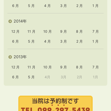
6 月
5 月
4 月
3 月
2 月
1 月
2014年
12 月
11 月
10 月
9 月
8 月
7 月
6 月
5 月
4 月
3 月
2 月
1 月
2013年
12 月
11 月
10 月
9 月
8 月
7 月
6 月
5 月
4月
3月
2月
1月