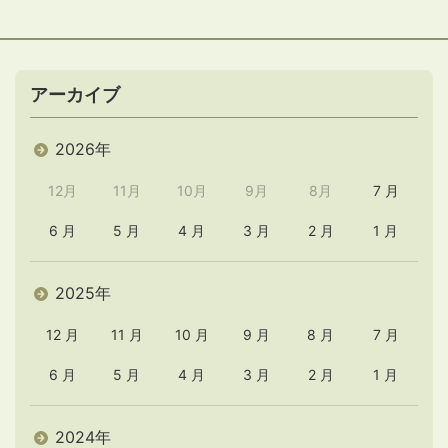
アーカイブ
2026年
12月
11月
10月
9月
8月
7 月
6 月
5 月
4 月
3 月
2 月
1 月
2025年
12 月
11 月
10 月
9 月
8 月
7 月
6 月
5 月
4 月
3 月
2 月
1 月
2024年