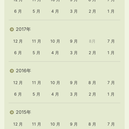
6 月
5 月
4 月
3 月
2 月
1 月
2017年
12 月
11 月
10 月
9 月
8月
7 月
6 月
5 月
4 月
3 月
2 月
1 月
2016年
12 月
11 月
10 月
9 月
8 月
7 月
6 月
5 月
4 月
3 月
2 月
1 月
2015年
12 月
11 月
10 月
9 月
8 月
7 月