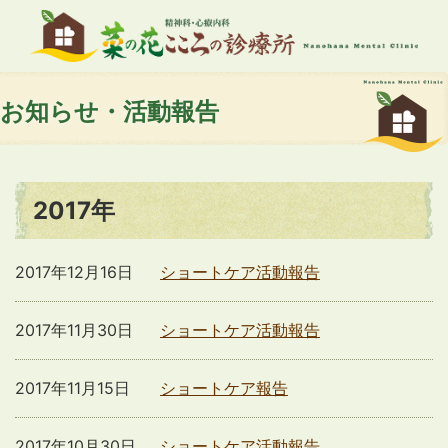
お知らせ・活動報告
2017年
2017年12月16日
ショートケア活動報告
2017年11月30日
ショートケア活動報告
2017年11月15日
ショートケア報告
2017年10月30日
ショートケア活動報告