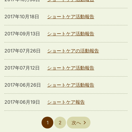
2017年10月18日
ショートケア活動報告
2017年09月13日
ショートケア活動報告
2017年07月26日
ショートケアの活動報告
2017年07月12日
ショートケア活動報告
2017年06月26日
ショートケア活動報告
2017年06月19日
ショートケア報告
1
2
次へ